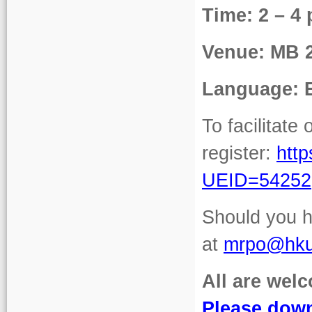
Time: 2 – 4
Venue: MB 2
Language: 
To facilitate
register:
htt
UEID=54252
Should you h
at
mrpo@hku
All are wel
Please down