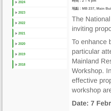
時間 : 2 – 4 pm
2024
地點 : MB 237, Main Bui
2023
The National
2022
inviting prop
2021
To enhance b
2020
particular at
2019
Mainland Res
2018
Workshop. Inv
effective pro
workshop are
Date: 7 Feb