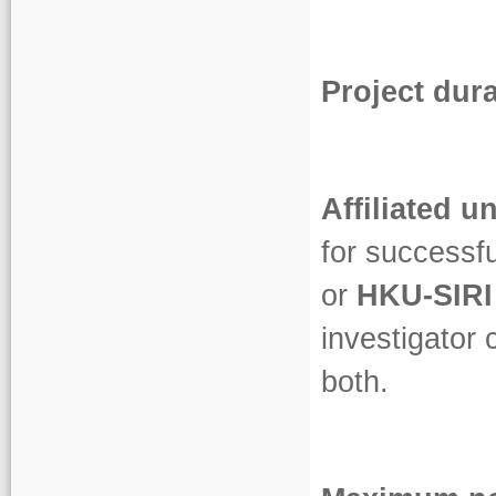
Project dur
Affiliated 
for successf
or
HKU-SIR
investigator 
both.