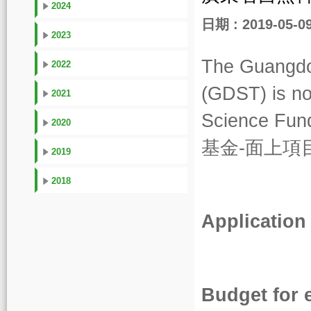
2024
日期 : 2019-05-0
2023
The Guangdo
2022
(GDST) is no
2021
Science F
2020
基金-面上項目
2019
2018
Application
Budget for 