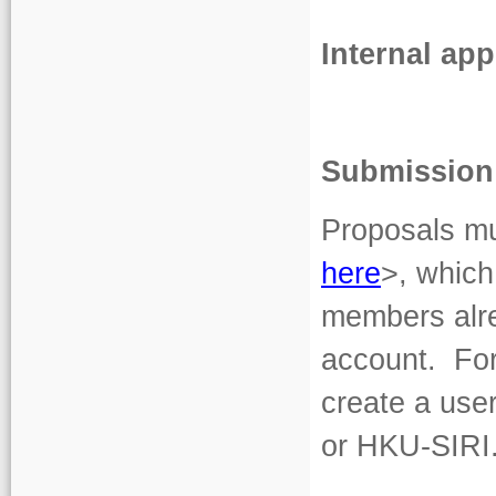
Internal app
Submission
Proposals mu
here
>, which
members alre
account. Fo
create a user
or HKU-SIRI