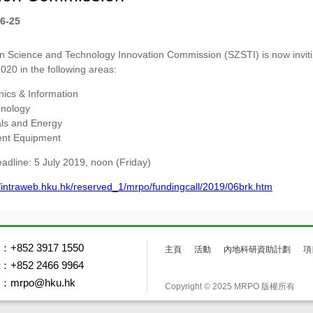
6-25
 Science and Technology Innovation Commission (SZSTI) is now invitin
20 in the following areas:
nics & Information
hnology
als and Energy
gent Equipment
eadline: 5 July 2019, noon (Friday)
//intraweb.hku.hk/reserved_1/mrpo/fundingcall/2019/06brk.htm
+852 3917 1550
主頁
活動
內地科研資助計劃
項
+852 2466 9964
mrpo@hku.hk
Copyright © 2025 MRPO 版權所有