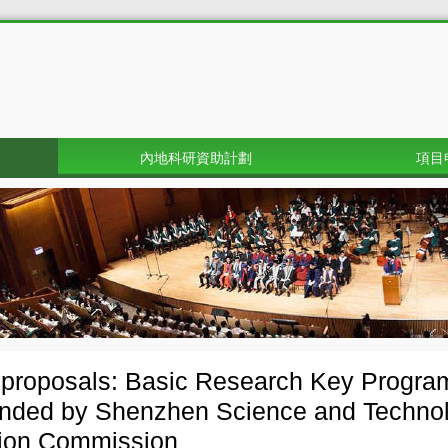
內地科研資助計劃
項目
r proposals: Basic Research Key Progr
unded by Shenzhen Science and Techno
tion Commission