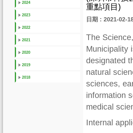
2024
重點項目)
2023
日期 : 2021-02-1
2022
The Science
2021
Municipality
2020
designated t
2019
natural scie
2018
sciences, ea
information 
medical scie
Internal app