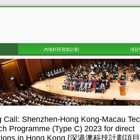
內地科研資助計劃
項目
g Call: Shenzhen-Hong Kong-Macau Tec
h Programme (Type C) 2023 for direct
cations in Hong Kong [深港澳科技計劃