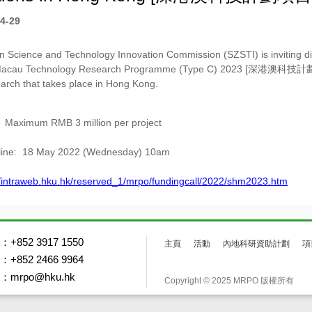
4-29
Science and Technology Innovation Commission (SZSTI) is inviting di
acau Technology Research Programme (Type C) 2023 [深港澳科技計劃項目
arch that takes place in Hong Kong.
: Maximum RMB 3 million per project
dline: 18 May 2022 (Wednesday) 10am
//intraweb.hku.hk/reserved_1/mrpo/fundingcall/2022/shm2023.htm
+852 3917 1550
主頁
活動
內地科研資助計劃
項
+852 2466 9964
mrpo@hku.hk
Copyright © 2025 MRPO 版權所有