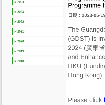
2024
Programme 
2023
日期 : 2023-05-1
2022
The Guangdo
2021
(GDST) is in
2020
2024 (
廣東省
2019
and Enhance
2018
HKU (Funding
Hong Kong).
Please click