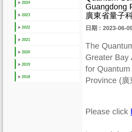
2024
Guangdon
廣東省量子科
2023
日期 : 2023-06-0
2022
2021
The Quantum
2020
Greater Bay 
2019
for Quantum 
2018
Province (
廣
Please click