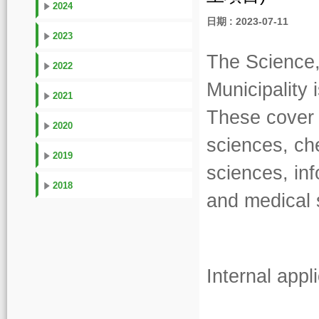
2024
日期 : 2023-07-11
2023
The Science
2022
Municipality 
2021
These cover a
2020
sciences, ch
2019
sciences, in
2018
and medical 
Internal appl