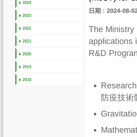
2024
日期 : 2024-08-0
2023
The Ministry
2022
applications 
2021
R&D Progra
2020
2019
2018
Research
防疫技術
Gravitati
Mathemat