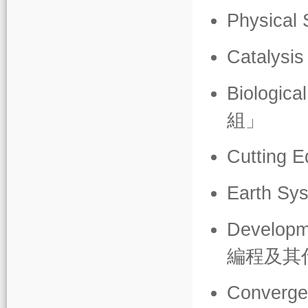
Physical 
Catalysis
Biologica
組」
Cutting 
Earth Sy
Developm
編程及其
Converge