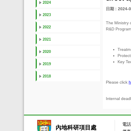
2024
日期 : 2024-0
2023
The Ministry 
2022
R&D Program
2021
Treatme
2020
Protec
Key Te
2019
2018
Please click
h
Internal deadl
電話：
內地科研項目處