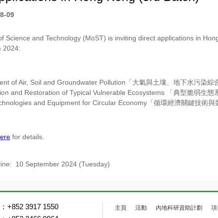
8-09
of Science and Technology (MoST) is inviting direct applications in Hong
 2024:
nt of Air, Soil and Groundwater Pollution
「大氣與土壤、地下水污染綜
tion and Restoration of Typical Vulnerable Ecosystems
「典型脆弱生態
chnologies and Equipment for Circular Economy
「循環經濟關鍵技術與
ere
for details.
ine:
10 September 2024 (Tuesday)
+852 3917 1550
主頁
活動
內地科研資助計劃
項