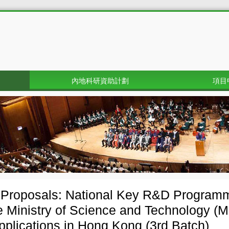
內地科研資助計劃
項目
r Proposals: National Key R&D Progra
e Ministry of Science and Technology (M
applications in Hong Kong (3rd Batch)