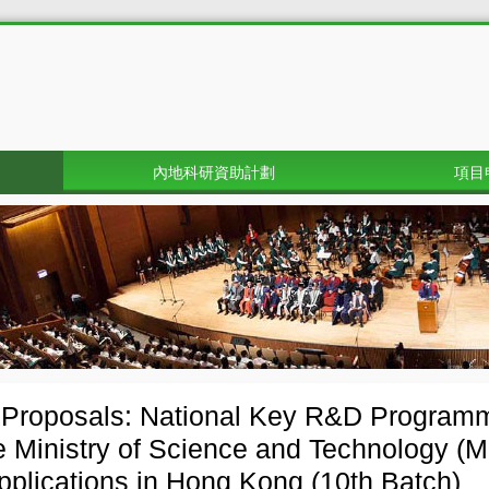
內地科研資助計劃
項目
r Proposals: National Key R&D Progra
e Ministry of Science and Technology (M
applications in Hong Kong (10th Batch)