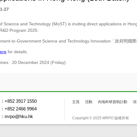
1-27
of Science and Technology (MoST) is inviting direct applications in Hong
 R&D Program 2025:
ment-to-Government Science and Technology Innovation「
政府間國際
ere
for details.
dlines: 20 December 2024 (Friday)
+852 3917 1550
主頁
活動
內地科研資助計劃
項
+852 2466 9964
mrpo@hku.hk
Copyright © 2025 MRPO 版權所有