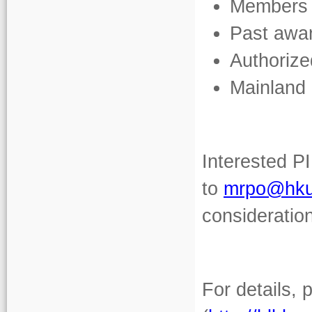
Members
Past awa
Authorize
Mainland 
Interested P
to
mrpo@hku
consideration
For details, 