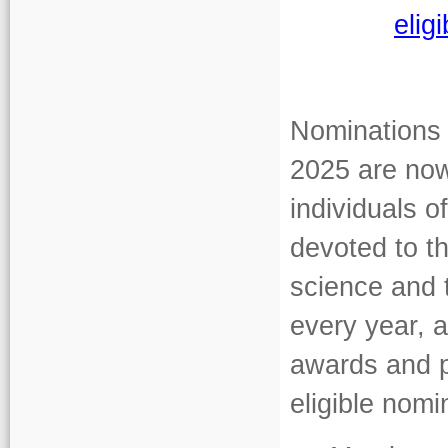
eligi
Nominations 
2025 are now
individuals o
devoted to t
science and 
every year, 
awards and p
eligible nomi