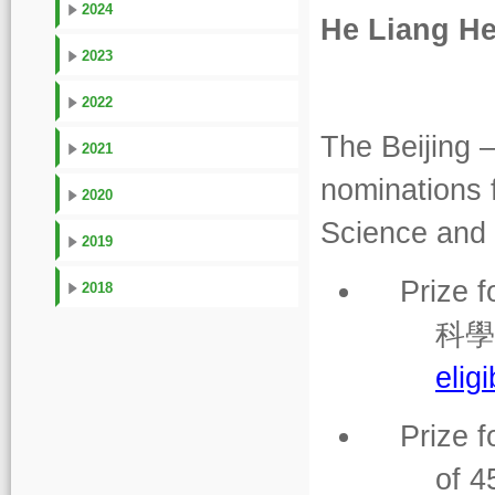
2024
He Liang He
2023
2022
The Beijing 
2021
nominations f
2020
Science and
2019
Prize 
2018
科學
eligi
Prize f
of