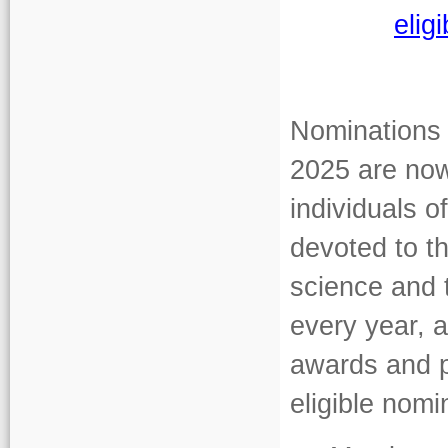
eligi
Nominations 
2025 are now
individuals o
devoted to t
science and 
every year, 
awards and p
eligible nomi