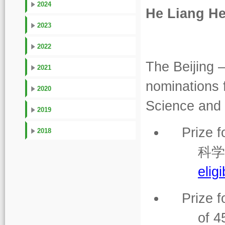
2024
He Liang He
2023
2022
The Beijing 
2021
nominations f
2020
Science and
2019
Prize 
2018
科学
eligi
Prize f
of