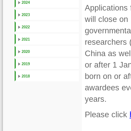
2024
Applications
2023
will close on
2022
governmental 
2021
researchers 
China as wel
2020
or after 1 J
2019
born on or a
2018
awardees eve
years.
Please click