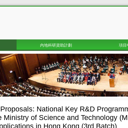
內地科研資助計劃
項目
r Proposals: National Key R&D Progra
e Ministry of Science and Technology (M
applications in Hong Kong (3rd Batch)