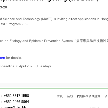
3-20
of Science and Technology (MoST) is inviting direct applications in Hong
 R&D Program 2025:
rch on Etiology and Epidemic Prevention System「病原學與防疫技
ere
for details.
l deadline: 8 April 2025 (Tuesday)
+852 3917 1550
主頁
活動
內地科研資助計劃
項
+852 2466 9964
mrpo@hku.hk