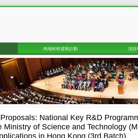
內地科研資助計劃
項目
r Proposals: National Key R&D Progra
e Ministry of Science and Technology (M
applications in Hong Kong (3rd Batch)