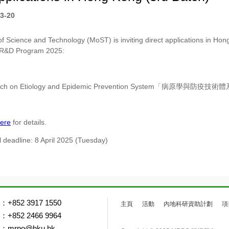
3-20
of Science and Technology (MoST) is inviting direct applications in Hong
 R&D Program 2025:
rch on Etiology and Epidemic Prevention System「病原學與防疫技
ere
for details.
l deadline: 8 April 2025 (Tuesday)
+852 3917 1550
主頁
活動
內地科研資助計劃
項
+852 2466 9964
mrpo@hku.hk