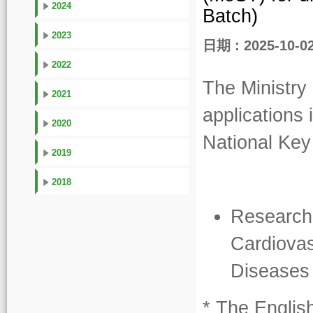
2024
Batch)
2023
日期 : 2025-10-0
2022
The Ministry
2021
applications 
2020
National Ke
2019
2018
Research 
Cardiovas
Disea
* The Englis