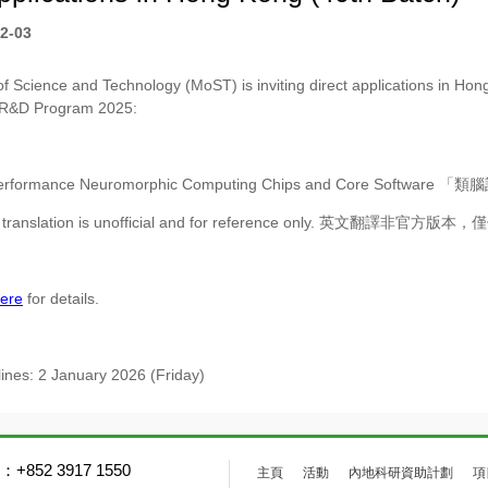
2-03
of Science and Technology (MoST) is inviting direct applications in Hong
 R&D Program 2025:
performance Neuromorphic Computing Chips and Core Sof
sh translation is unofficial and for reference only. 英文翻譯非官方
ere
for details.
lines: 2 January 2026 (Friday)
+852 3917 1550
主頁
活動
內地科研資助計劃
項