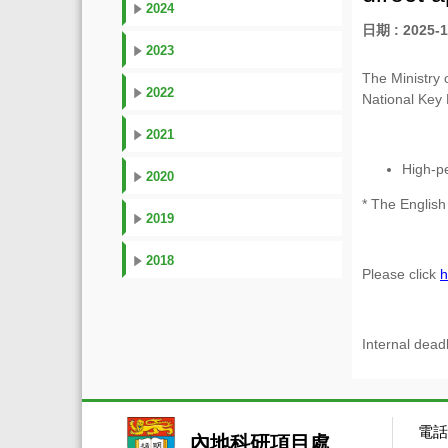
2024
日期 : 2025-1
2023
The Ministry 
2022
National Key
2021
High-
2020
* The Engli
2019
2018
Please click
h
Internal dead
電話：
內地科研項目處