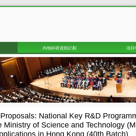
內地科研資助計劃
項目
r Proposals: National Key R&D Progra
e Ministry of Science and Technology (M
applications in Hong Kong (40th Batch)