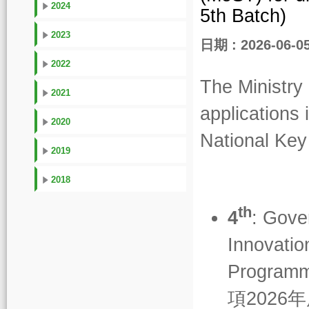
2024
5th Batch)
2023
日期 : 2026-06-0
2022
The Ministry
2021
applications 
2020
National Ke
2019
2018
th
4
: Gove
Innovatio
Progra
項2026年