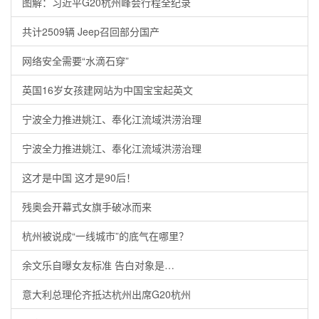
图解：习近平G20杭州峰会行程全纪录
共计2509辆 Jeep召回部分国产
网络安全需要“水滴石穿”
英国16岁女孩建网站为中国宝宝起英文
宁波全力推进姚江、奉化江流域洪涝治理
宁波全力推进姚江、奉化江流域洪涝治理
这才是中国 这才是90后！
残奥会开幕式女旗手破冰而来
杭州被说成“一线城市”的底气在哪里？
余文乐自曝女友标准 告白对象是…
意大利总理伦齐抵达杭州出席G20杭州