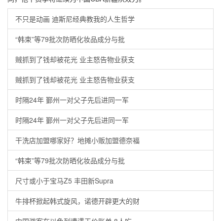
不只是动画 迪斯尼经典教我的人生哲学
“韩束”等79批次防晒化妆品成分与批
贼抓到了钱却被花光 业主怒告物业获支
贼抓到了钱却被花光 业主怒告物业获支
时隔24年 鄞州一对父子先后进同一军
时隔24年 鄞州一对父子先后进同一军
干洗店加盟哪家好？地摊小贩加盟德奈福
“韩束”等79批次防晒化妆品成分与批
尺寸或小于宝马Z5 丰田新Supra
牛排杯掀起韩式旋风，诺德开辟更大的财