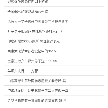
游客乘坐游船在西湖上游览
全国60%的智能马桶台州造
温医大一学子喜获中国青少年科技创新奖
开车男子很霸道 撞死狗狗还打人？（
印度新增2000万厕所 总理莫迪表示
南京大屠杀幸存者记忆中的“8·15”
土豪过七夕！鄂州男子送9999.99
羊坝头支行——方蕾
山东高考生篡改同学志愿被关看守所 其
浓浓战友情：瑞安籍退伍老军人齐聚一堂
金华博物馆有一批周朝的珍贵文物 难得