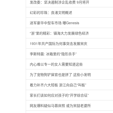
发改委：坚决遏制涉企乱收费 9月将开
幻彩的珍珠：良渚文明概述
进军豪华中型车市场 曝Genesis
“浙”里的精彩：镇海大力发展绿色经济
1931年共产国际为何事突击发展宋庆
李斯特菌: 冰箱里的“隐形杀手”
内心难以专一的女人需要知道这些
为了宠物狗铲屎官也是拼了 这些小发明
着力补齐六大短板 浙江向自己“叫板”
家长们该如何应对孩子的“开学综合征”
网友爆料疑似马蓉床照 或为宋喆老婆所