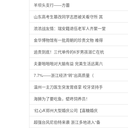
羊坝头支行——方蕾
山东高考生篡改同学志愿被关看守所 其
浓浓战友情：瑞安籍退伍老军人齐聚一堂
金华博物馆有一批周朝的珍贵文物 难得
追责到底！三代单传的6岁男孩溺亡在杭
夫妻啪啪啪对大脑有益 完美生活远离六
7.7%——浙江经济“转”出高质量（
温州一主刀医生突发胃痉挛 咬牙坚持手
海狮为了要吃鱼，壁咚饲养员！
‘红心A’郑州大型婚庆公司【喜糖婚庆
超强台风尼伯特来袭 浙江多地进入“备