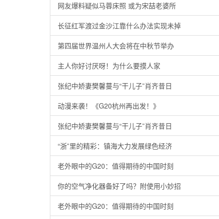
网友爆料疑似马蓉床照 或为宋喆老婆所
长征红军渡过金沙江靠什么办法实现未掉
第四届世界温州人大会将在中秋节举办
主人你好讨厌呀！为什么要摸人家
张纪中娇妻樊馨蔓与“干儿子”肖齐昔日
动漫来袭！《G20杭州再出发！》
张纪中娇妻樊馨蔓与“干儿子”肖齐昔日
“浙”里的精彩：镇海大力发展绿色经济
老外眼中的G20：值得期待的中国时刻
你的空气净化器备好了吗？附使用小妙招
老外眼中的G20：值得期待的中国时刻