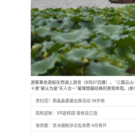
游客乘坐游船在西湖上游览（8月27日摄）。 “三面云
十景”被认为是“天人合一”最理想最经典的景观体现。(新华
贵妇范！郭晶晶婆婆出席活动 58岁依
高校迎新：VR逛校园 宿舍自己选
发改委：坚决遏制涉企乱收费 9月将开