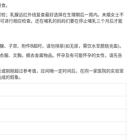
进食。
尿检；乳腺远红外线复查最好选择在生理期后一周内。未婚女士不
方可进行相应检查。还在哺乳的妈妈们要在停止哺乳三个月后才能
腺、子宫、附件B超时，请勿排尿(如无尿，需饮水至膀胱充盈)。
的衣服、文胸，摘去金属物品。怀孕及有可能怀孕的女性，请先告
近或刚刚超过参考值，应间隔一定时间后，在同一家医院的实验室
造成的假象。