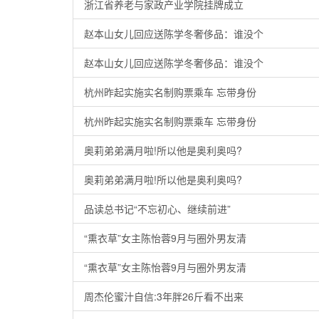
浙江省养老与家政产业学院挂牌成立
赵本山女儿回应送陈学冬奢侈品：谁没个
赵本山女儿回应送陈学冬奢侈品：谁没个
杭州昨起实施实名制购票乘车 忘带身份
杭州昨起实施实名制购票乘车 忘带身份
奥莉弟弟满月啦!所以他是奥利奥吗?
奥莉弟弟满月啦!所以他是奥利奥吗?
品读总书记“不忘初心、继续前进”
“熏衣草”女主陈怡蓉9月与圈外男友清
“熏衣草”女主陈怡蓉9月与圈外男友清
周杰伦蜜汁自信:3年胖26斤看不出来