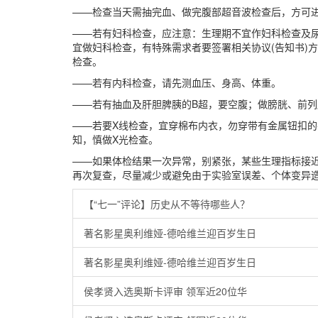
——检查当天需抽完血、做完腹部超音波检查后，方可
——若有妇科检查，应注意：生理期不宜作妇科检查及
宜做妇科检查，有特殊需求者要签署相关协议(告知书)
检查。
——若有内科检查，请先测血压、身高、体重。
——若有抽血及肝胆脾胰的B超，要空腹；做膀胱、前列
——若要X线检查，宜穿棉布内衣，勿穿带有金属钮扣
知，慎做X光检查。
——如果体检结果一次异常，别紧张，某些生理指标接
再次复查，尽量减少或避免由于实验室误差、个体变异
【“七一”评论】历史从不等待哪些人？
著名影星奥利维娅-德哈维兰迎百岁生日
著名影星奥利维娅-德哈维兰迎百岁生日
侯孝贤入选奥斯卡评审 领军近20位华