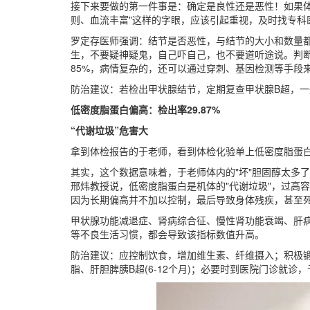
接下来要做的第一件事是：确定是良性还是恶性！如果体
则、血流丰富"这样的字眼，应该引起重视，及时找专科
罗定存医师强调：结节是否恶性，与结节的大小和数量
生，不要疑神疑鬼，自己吓自己，也不要道听途说。判
85%，病情复杂的，还可以通过穿刺、基因检测等手段
防治建议：若检出甲状腺结节，定期复查甲状腺B超，一般
低密度脂蛋白偏高：检出率29.87%
“代谢垃圾”危害大
拿到体检报告的于老师，看到体检化验单上低密度脂蛋
其实，这个数据意味着，于老师体内的"坏"胆固醇太多
邢炜教授说，低密度脂蛋白是机体的"代谢垃圾"，过高
因为长期偏高并不加以控制，最后导致身体残疾，甚至
甲状腺功能减退症、肾病综合征、慢性肾功能衰竭、肝
等不良生活习惯，都会导致该指标数值升高。
防治建议：应控制饮食，增加维生素、纤维摄入；积极锻
脂、肝胆脾胰B超(6-12个月)；必要时到医院门诊就诊