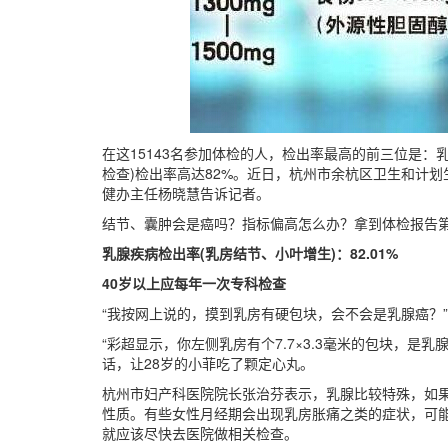
在这15143名参加体检的人，检出率最高的前三位是：
检查)检出率高达82%。近日，杭州市余杭区卫生和计划
健办主任杨晓慧告诉记者。
结节、囊肿会是癌吗？指标偏高怎么办？拿到体检报告
乳腺疾病检出率(乳房结节、小叶增生)：82.01%
40岁以上应每年一次专科检查
“我按网上说的，摸到乳房有硬包块，会不会是乳腺癌？
“彩超显示，你左侧乳房有个7.7×3.3毫米的包块，是
话，让28岁的小菲吃了颗定心丸。
杭州市妇产科医院院长张治芬表示，乳腺比较特殊，如
性质。有些女性月经期会出现乳房胀痛之类的症状，可
就应该尽快去医院做相关检查。