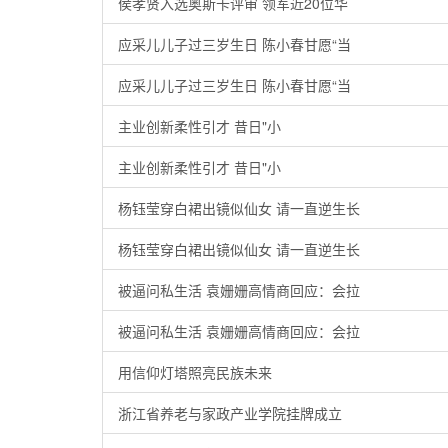
侯孝贤入选奥斯卡评审 领军近20位华
应采儿儿子过三岁生日 陈小春甘愿“当
应采儿儿子过三岁生日 陈小春甘愿“当
主业创新柔性引才 昔日"小
主业创新柔性引才 昔日"小
杨钰莹穿白裙出镜似仙女 请一直逆生长
杨钰莹穿白裙出镜似仙女 请一直逆生长
被逼问私生活 袁姗姗高情商回应：会拉
被逼问私生活 袁姗姗高情商回应：会拉
用信仰灯塔照亮民族未来
浙江省养老与家政产业学院挂牌成立