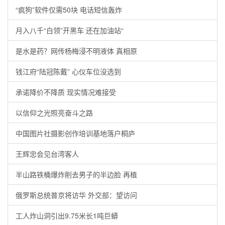
“疯狗”软件仅需50块 电话短信轰炸
月入八千“白领”开黑车 还在加油站“
是水是药？网传杨梅浸不明液体 真相原
钱江府“陆冠陈戴” 心仪车位没选到
承诺降价不降质 现实情况难接受
以信仰之光照亮奋斗之路
中国图片社摄影创作培训基地落户桐庐
王辉忠会见台湾客人
半山路铁桶爆炸削去男子的半边脸 再植
俄罗斯总统普京将访华 外交部：望访问
工人炸山洞引出9.75米长1吨巨蟒