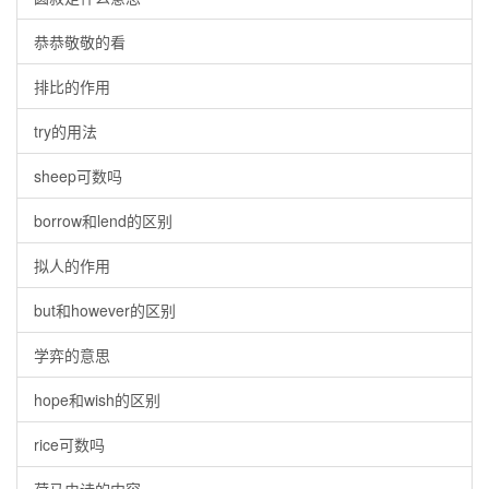
恭恭敬敬的看
排比的作用
try的用法
sheep可数吗
borrow和lend的区别
拟人的作用
but和however的区别
学弈的意思
hope和wish的区别
rice可数吗
荷马史诗的内容