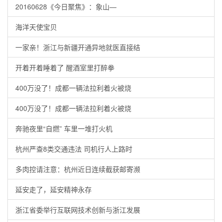
20160628《今日聚焦》：象山—
海洋天使宝贝
一家亲！浙江与新疆开通异地就医直接结
开着开着睡着了 醒酒室里打醉拳
400万没了！成都一辆法拉利着火被烧
400万没了！成都一辆法拉利着火被烧
奔驰夜里“自燃” 车里一堆打火机
杭州严查8类交通违法 司机行人上路时
多肉控请注意：杭州近日连续截获邮寄濒
延安走了，延安精神永存
浙江省委举行互联网技术创新与浙江发展