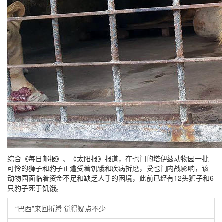
综合《每日邮报》、《太阳报》报道，在也门的塔伊兹动物园一批
可怜的狮子和豹子正遭受着饥饿和疾病折磨，受也门内战影响，该
动物园面临着资金不足和缺乏人手的困境，此前已经有12头狮子和6
只豹子死于饥饿。
“巴西”来回折腾 觉得疑点不少