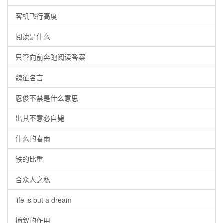
客机飞行高度
阅读是什么
只管向前奔跑阅读答案
魏征名言
忍俊不禁是什么意思
出其不意必自毙
什么的春雨
铁的比重
合众人之私
life is but a dream
插叙的作用