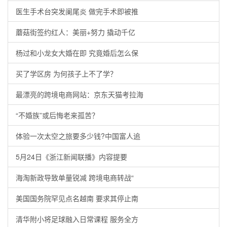
医生手术台突发阑尾炎 做完手术即被推
蘑菇街签约红人：美丽+努力 撬动千亿
杨过和小龙女大婚在即 究竟婚后怎么保
买了学区房 为何孩子上不了学？
最漂亮的跨境电商网站：京东天猫考拉海
“不婚族”或后悔老来孤苦？
体验一次太空之旅要多少钱?中国富人追
5月24日《浙江新闻联播》内容提要
海淘新政导致单量锐减 跨境电商转战“
美国国务院罕见点名越南 要求其停止南
清华附小将足球融入日常课程 服务全方