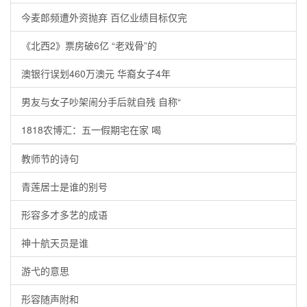
今麦郎频遭外资抛弃 百亿业绩目标仅完
《北西2》票房破6亿 “老戏骨”的
澳银行误划460万澳元 华裔女子4年
男友与女子吵架闹分手后就自残 自称“
1818农博汇：五一假期宅在家 喝
教师节的诗句
青莲居士是谁的别号
形容多才多艺的成语
神十航天员是谁
游弋的意思
形容随声附和