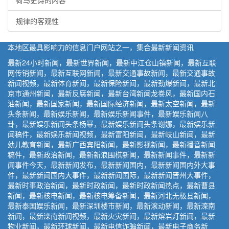
规律的客观性
本地区最具影响力的信息门户网站之一，集合最新新闻资讯
最新24小时新闻，最新世界新闻，最新中江仓山镇新闻，最新互联
网传销新闻，最新互联网新闻，最新交通事故新闻，最新交通事故
新闻视频，最新体育新闻，最新保险新闻，最新劲爆新闻，最新北
京市通州新闻，最新反腐新闻，最新台湾新闻龙卷风，最新国内石
油新闻，最新国家新闻，最新国际经济新闻，最新太空新闻，最新
头条新闻，最新娱乐新闻，最新娱乐新闻事件，最新娱乐新闻八
卦，最新娱乐新闻头条杨幂，最新娱乐新闻头条谢娜，最新娱乐新
闻稿件，最新娱乐新闻视频，最新富阳新闻，最新岐山新闻，最新
幼儿教育新闻，最新广西宾阳新闻，最新影视新闻，最新播音新闻
稿件，最新政治新闻，最新新浪围棋新闻，最新新闻事件，最新新
闻事件今天，最新新闻发布，最新新闻国内，最新新闻国内外大事
件，最新新闻国内大事件，最新新闻国际，最新新闻晋州大事件，
最新时事政治新闻，最新时政新闻，最新时政新闻热点，最新曹县
新闻，最新核电新闻，最新核电筹备新闻，最新河北无极县新闻，
最新泰国娱乐新闻，最新深圳楼市新闻，最新滚动新闻，最新滦南
新闻，最新滦南新闻视频，最新火灾新闻，最新熔岩灯新闻，最新
物业新闻，最新环球新闻，最新电信诈骗新闻，最新电子商务新