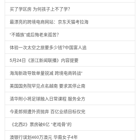
买了学区房 为何孩子上不了学？
最漂亮的跨境电商网站：京东天猫考拉海
“不婚族”或后悔老来孤苦？
体验一次太空之旅要多少钱?中国富人追
5月24日《浙江新闻联播》内容提要
海淘新政导致单量锐减 跨境电商转战“
美国国务院罕见点名越南 要求其停止南
清华附小将足球融入日常课程 服务全方
今麦郎频遭外资抛弃 百亿业绩目标仅完
《北西2》票房破6亿 “老戏骨”的
澳银行误划460万澳元 华裔女子4年