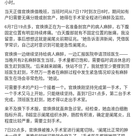
小时。
当天正值官焕焕值晚班，当班时间从7日17时到次日8时，期间如有
产妇需要无痛分娩或剖宫产，她得在手术室全程进行麻醉及监控。
6月7日19点多，官焕焕正在为一名准备剖宫产的病人麻醉，右下腹
固定位置有明显持续疼痛。“白天腹部就有不固定位置的胀痛，我没
留意，事后想想这就是阑尾炎前期征兆。”她告诉澎湃新闻，凭借医
学常识，自己这时意识到可能是急性阑尾炎。
官焕焕一边继续坚持给病人麻醉，一边汇报医院申请顶班医生——
当晚共有2名麻醉医生当班，手术量都已饱和，需要临时调派休息的
医生赶到医院。“后来越来越痛，快站不住了，我就想至少要撑到顶
班医生赶到，不然万一患者在麻醉过程中发生紧急情况却没有麻醉
医生在场会非常危险。”她说。
可需要手术的产妇一个接着一个。官焕焕刚坚持完成第一手术，下
一个手术又马上开始，只能继续坚持。直到7日21点多，第二台手术
完成，顶班医生赶到，她才得以走出手术室。
来不及换下手术服，官焕焕就直奔急诊室。经检查，她血液白细胞
指标升高，B超显示阑尾组织水肿，肠腔有积液，确定是阑尾炎，且
程度比较严重，需要立刻手术。
7日22点多，官焕焕被推入手术室进行阑尾切除。“阑尾比正常的肿
大一倍多，再晚些时候可能就会穿孔了。”手术医生都替她捏了把