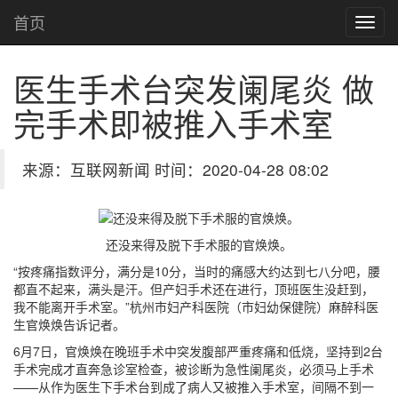
首页
医生手术台突发阑尾炎 做
完手术即被推入手术室
来源：互联网新闻 时间：2020-04-28 08:02
还没来得及脱下手术服的官焕焕。
“按疼痛指数评分，满分是10分，当时的痛感大约达到七八分吧，腰
都直不起来，满头是汗。但产妇手术还在进行，顶班医生没赶到，
我不能离开手术室。”杭州市妇产科医院（市妇幼保健院）麻醉科医
生官焕焕告诉记者。
6月7日，官焕焕在晚班手术中突发腹部严重疼痛和低烧，坚持到2台
手术完成才直奔急诊室检查，被诊断为急性阑尾炎，必须马上手术
——从作为医生下手术台到成了病人又被推入手术室，间隔不到一