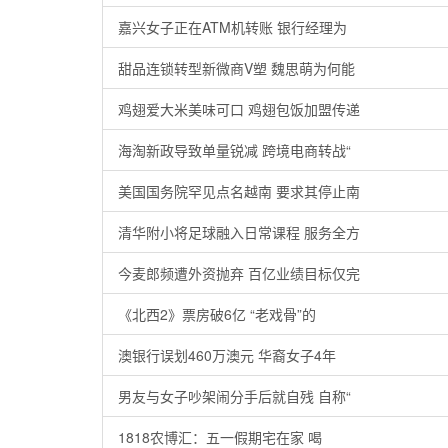
嘉兴女子正在ATM机转账 银行经理为
甜品连锁转型新微商V塑 魏思萌为何能
鸡翅爱大米美味可口 鸡翅包饭加盟传递
海淘新政导致单量锐减 跨境电商转战“
美国国务院罕见点名越南 要求其停止南
清华附小将足球融入日常课程 服务全方
今麦郎频遭外资抛弃 百亿业绩目标仅完
《北西2》票房破6亿 “老戏骨”的
澳银行误划460万澳元 华裔女子4年
男友与女子吵架闹分手后就自残 自称“
1818农博汇：五一假期宅在家 喝