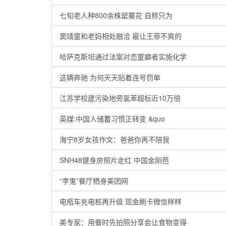
七旬老人种800余株罂粟花 自称只为
窦靖童和老妈相处融洽 最让王菲不爽的
哈萨克斯坦通过法案对恋童癖者实施化学
这辆奔驰 为何天天贴着连号罚单
江苏学校建污染地旁氯苯超标近10万倍
英媒:中国人储蓄习惯正转变 &quo
海宁8岁女孩作文：爸爸你再不陪我
SNH48健身房照片走红 中国金刚芭
“李鬼”餐厅栖身美团网
电瓶车充电桩再升级 现金刷卡微信样样
美专家：用餐时先拍照分享会让食物变得