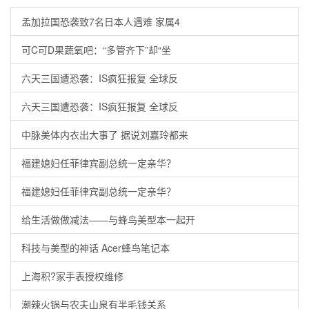
孟加拉国恐袭致7名日本人遇难 家属4
可C可D果蔬氧吧：“多管齐下”却“坐
六天三国遭恐袭：IS疯狂报复 全球反
六天三国遭恐袭：IS疯狂报复 全球反
中脉美体内衣出大事了 据说刘嘉玲都来
福建媳妇任菲律宾副总统一定亲华？
福建媳妇任菲律宾副总统一定亲华？
给生活做做减法——与蜂鸟美型本一起开
科技与美型的神话 Acer蜂鸟笔记本
上海积?家手表授权维修
潮辣火锅与农夫山泉有半毛钱关系