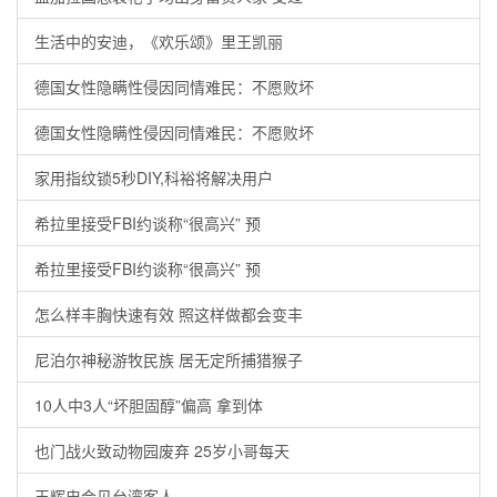
生活中的安迪，《欢乐颂》里王凯丽
德国女性隐瞒性侵因同情难民：不愿败坏
德国女性隐瞒性侵因同情难民：不愿败坏
家用指纹锁5秒DIY,科裕将解决用户
希拉里接受FBI约谈称“很高兴” 预
希拉里接受FBI约谈称“很高兴” 预
怎么样丰胸快速有效 照这样做都会变丰
尼泊尔神秘游牧民族 居无定所捕猎猴子
10人中3人“坏胆固醇”偏高 拿到体
也门战火致动物园废弃 25岁小哥每天
王辉忠会见台湾客人