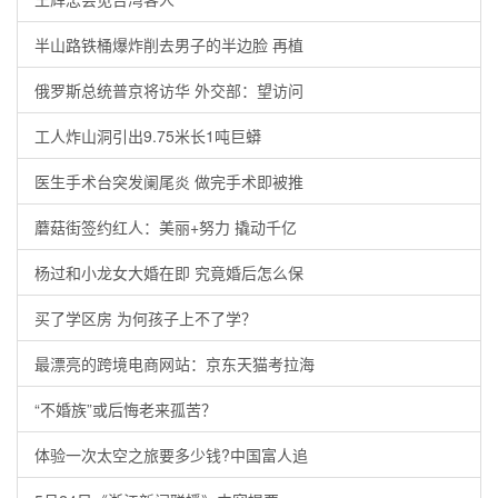
半山路铁桶爆炸削去男子的半边脸 再植
俄罗斯总统普京将访华 外交部：望访问
工人炸山洞引出9.75米长1吨巨蟒
医生手术台突发阑尾炎 做完手术即被推
蘑菇街签约红人：美丽+努力 撬动千亿
杨过和小龙女大婚在即 究竟婚后怎么保
买了学区房 为何孩子上不了学？
最漂亮的跨境电商网站：京东天猫考拉海
“不婚族”或后悔老来孤苦？
体验一次太空之旅要多少钱?中国富人追