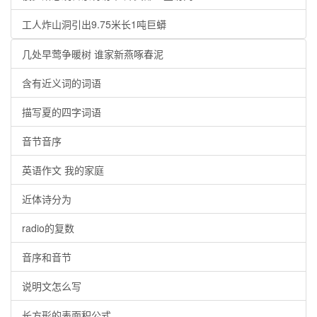
工人炸山洞引出9.75米长1吨巨蟒
几处早莺争暖树 谁家新燕啄春泥
含有近义词的词语
描写夏的四字词语
音节音序
英语作文 我的家庭
近体诗分为
radio的复数
音序和音节
说明文怎么写
长方形的表面积公式