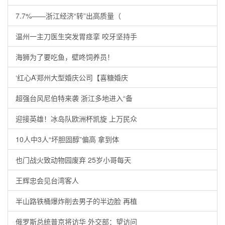
7.7%——浙江经济“转”出高质量（
温州一主刀医生突发胃痉挛 咬牙坚持手
海狮为了要吃鱼，壁咚饲养员！
‘红心A’郑州大型婚庆公司【喜糖婚庆
超强台风尼伯特来袭 浙江多地进入“备
迎接英雄！冰岛队欧洲杯凯旋 上万民众
10人中3人“坏胆固醇”偏高 拿到体
也门战火致动物园废弃 25岁小哥每天
王辉忠会见台湾客人
半山路铁桶爆炸削去男子的半边脸 再植
俄罗斯总统普京将访华 外交部：望访问