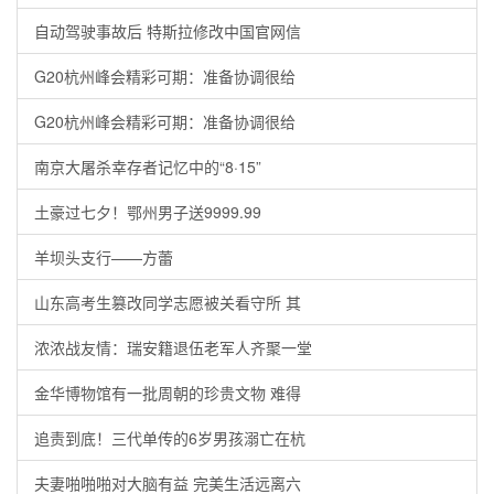
自动驾驶事故后 特斯拉修改中国官网信
G20杭州峰会精彩可期：准备协调很给
G20杭州峰会精彩可期：准备协调很给
南京大屠杀幸存者记忆中的“8·15”
土豪过七夕！鄂州男子送9999.99
羊坝头支行——方蕾
山东高考生篡改同学志愿被关看守所 其
浓浓战友情：瑞安籍退伍老军人齐聚一堂
金华博物馆有一批周朝的珍贵文物 难得
追责到底！三代单传的6岁男孩溺亡在杭
夫妻啪啪啪对大脑有益 完美生活远离六