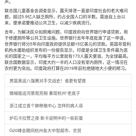
声。
联合国儿童基金会调查显示，露天排泄一直是印度社会的老大难问
题，超过5.9亿人缺乏厕所，约占全国人口的半数。莫迪自上台以
来，便承诺要推动公共卫生，以减少疾病流行。
去年，为解决民众如厕难问题，印度政府向世界银行申请贷款，用
于修建厕所等公共卫生设施。世界银行去年年底批准了这一申请，
世界银行将分5年向印度政府提供总额15亿美元的贷款。英国非营利
机构水援助组织发布的一份报告显示，印度是全球卫生条件最为恶
劣的国家之一，平均每平方公里就有173人露天便溺，为全球最高。
联合国数据显示，印度大约一半的人口没有室内厕所，这一情况在
农村更为突出。印度政府打算在2019年前杜绝随地大小便的陋习。
男篮奥运八强赛对手交战史！谁更有望晋
微缩版运河景观亮相 重现杭州“老底子
浙江成立首个肺移植中心 怎样的病人适
炉石卡拉赞之夜 新卡说明中的一些彩蛋
G20峰会期间杭州各大中型超市、农贸