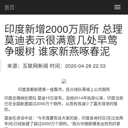
首页
印度新增2000万厕所 总理
莫迪表示很满意
几处早莺
争暖树 谁家新燕啄春泥
来源：互联网新闻 时间：2020-04-28 22:33
印度首都新德里一座集市，民众排队等候上公共厕所
印度总理纳伦德拉·莫迪15日宣布，自他2014年执政以来，印度当局
已在全国新建超过2000万个厕所，从而有效减少了露天排泄的情
形。
莫迪在讲话中说：“今天我要告诉大家的是，印度各地村庄(在过去两
年间)已经新建了超过2000万个厕所。”观众中随即爆发出热烈的掌