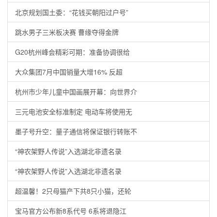
北京规划国土委：“花钱买朝阳过户号”
跳水男子三米板决赛 曹缘夺得金牌
G20杭州峰会精彩可期：准备协调很给
大众集团7月中国销量大增16% 反超
杭州市少年儿童中国画展开幕：向世界介
三元电池安全标准制定 电动车将使用无
墨子号升空：量子通信将保证银行转账不
“神农架野人传说”入选湖北非遗名录
“神农架野人传说”入选湖北非遗名录
超温馨！2只母猫产下共8只小猫，还轮
宝马官方公布新8系代号 6系将退隐江