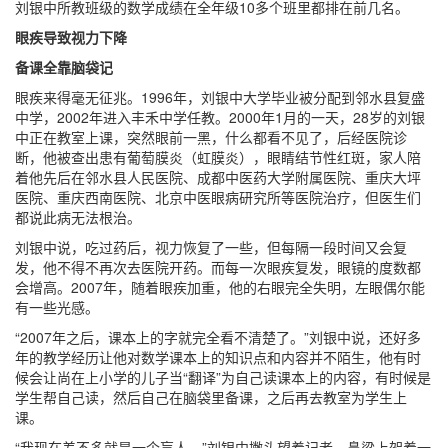
刘银中所教班级的数学成绩在全年级10多个班里都排在前几名。
眼疾导致视力下降
备课全靠脑袋记
眼疾来得毫无征兆。1996年，刘银中大学毕业被分配到邻水县复盛
中学，2002年进入丰禾中学任教。2000年1月的一天，28岁的刘银
中正在教室上课，突然眼前一黑，什么都看不见了，后经医院诊
断，他被查出患有葡萄膜炎（虹膜炎），眼睛结节性红斑，家人陪
着他先后在邻水县人民医院、成都中医药大学附属医院、重庆大坪
医院、重庆西南医院、北京中医眼病研究所等医院治疗，但医生们
都说此病无法根治。
刘银中说，吃过药后，视力恢复了一些，但每隔一段时间又会复
发，他不得不再次去医院开药。而每一次眼疾复发，眼镜的度数都
会增高。2007年，随着眼疾加重，他的右眼完全失明，左眼偶尔能
有一些光感。
“2007年之后，课本上的字就完全看不清楚了。”刘银中说，还好多
年的教学经历让他对数学课本上的知识点和内容并不陌生，他有时
候会让尚在上小学的儿子当“翻译”为自己读课本上的内容，有时候是
学生帮自己读，然后自己在脑袋里备课，之后再去教室为学生上
课。
“我现在差不多就是一个盲人。”刘银中撇头望着记者，鼻梁上架着一