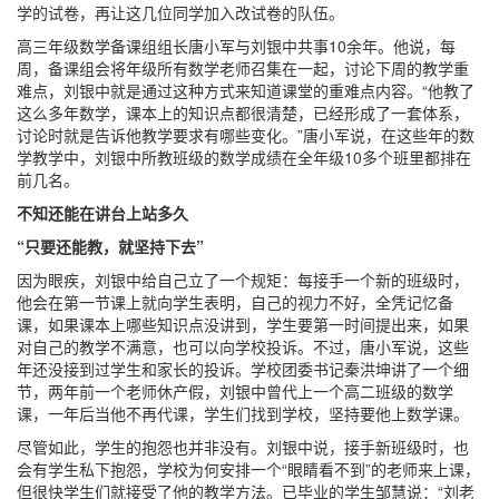
学的试卷，再让这几位同学加入改试卷的队伍。
高三年级数学备课组组长唐小军与刘银中共事10余年。他说，每
周，备课组会将年级所有数学老师召集在一起，讨论下周的教学重
难点，刘银中就是通过这种方式来知道课堂的重难点内容。“他教了
这么多年数学，课本上的知识点都很清楚，已经形成了一套体系，
讨论时就是告诉他教学要求有哪些变化。”唐小军说，在这些年的数
学教学中，刘银中所教班级的数学成绩在全年级10多个班里都排在
前几名。
不知还能在讲台上站多久
“只要还能教，就坚持下去”
因为眼疾，刘银中给自己立了一个规矩：每接手一个新的班级时，
他会在第一节课上就向学生表明，自己的视力不好，全凭记忆备
课，如果课本上哪些知识点没讲到，学生要第一时间提出来，如果
对自己的教学不满意，也可以向学校投诉。不过，唐小军说，这些
年还没接到过学生和家长的投诉。学校团委书记秦洪坤讲了一个细
节，两年前一个老师休产假，刘银中曾代上一个高二班级的数学
课，一年后当他不再代课，学生们找到学校，坚持要他上数学课。
尽管如此，学生的抱怨也并非没有。刘银中说，接手新班级时，也
会有学生私下抱怨，学校为何安排一个“眼睛看不到”的老师来上课，
但很快学生们就接受了他的教学方法。已毕业的学生邹慧说：“刘老