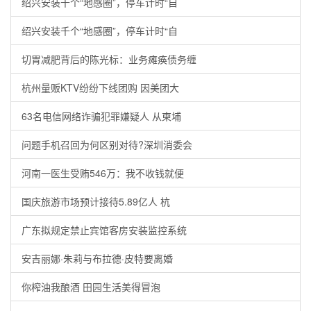
绍兴安装千个“地感圈”，停车计时“自
绍兴安装千个“地感圈”，停车计时“自
切胃减肥背后的陈光标：业务瘫痪债务缠
杭州量贩KTV纷纷下线团购 因美团大
63名电信网络诈骗犯罪嫌疑人 从柬埔
问题手机召回为何区别对待?深圳消委会
河南一医生受贿546万：我不收钱就便
国庆旅游市场预计接待5.89亿人 杭
广东拟规定禁止宾馆客房安装监控系统
安吉丽娜·朱莉与布拉德·皮特要离婚
你榨油我酿酒 田园生活美得冒泡