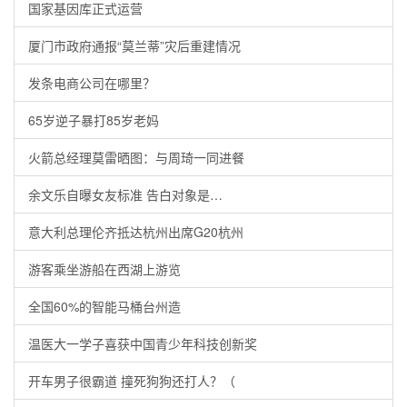
国家基因库正式运营
厦门市政府通报“莫兰蒂”灾后重建情况
发条电商公司在哪里？
65岁逆子暴打85岁老妈
火箭总经理莫雷晒图：与周琦一同进餐
余文乐自曝女友标准 告白对象是…
意大利总理伦齐抵达杭州出席G20杭州
游客乘坐游船在西湖上游览
全国60%的智能马桶台州造
温医大一学子喜获中国青少年科技创新奖
开车男子很霸道 撞死狗狗还打人？（