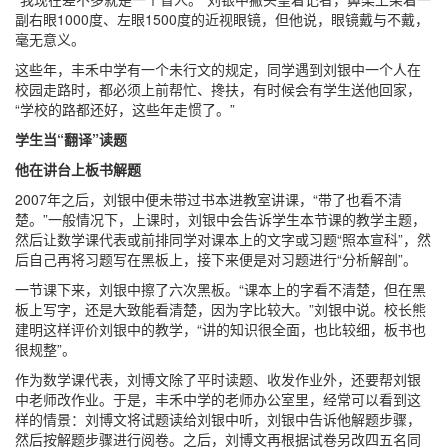
副右眼1000度、左眼1500度的近视眼镜，但他说，眼镜戴与不戴，
毫无意义。
这些年，丰禾中学有一个未行文的规定，同学遇到刘银中一个人在
校园走路时，都必须上前帮忙、搀扶，有时候会有学生送他回家，
“学校的路都还好，这些年走惯了。”
学生当“翻译”读题
他在讲台上板书解题
2007年之后，刘银中便未带过书本进教室讲课，“带了也看不清
楚。”一般情况下，上课时，刘银中会告诉学生本节课的教学主题，
然后让数学课代表或前排同学对课本上的文字或习题“照本宣科”，然
后自己再将习题写在黑板上，接下来便是对习题进行“分析解剖”。
一节课下来，刘银中擦了六次黑板。“课本上的字看不清楚，但在黑
板上写字，还是大致能看清楚，因为字比较大。”刘银中说。校长熊
建明这样评价刘银中的教学，“讲的知识很全面，也比较细，板书也
很规整”。
作为数学课代表，刘博文除了平时读题、收发作业外，还要帮刘银
中老师改作业。于是，丰禾中学的老师办公室里，经常可以看到这
样的情景：刘博文将试题读给刘银中听，刘银中告诉他解题步骤，
然后按解题步骤进行阅卷。之后，刘博文再根据试卷另改四五名同