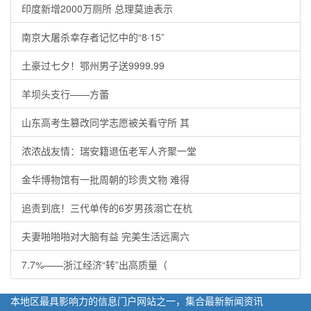
印度新增2000万厕所 总理莫迪表示
南京大屠杀幸存者记忆中的“8·15”
土豪过七夕！鄂州男子送9999.99
羊坝头支行——方蕾
山东高考生篡改同学志愿被关看守所 其
浓浓战友情：瑞安籍退伍老军人齐聚一堂
金华博物馆有一批周朝的珍贵文物 难得
追责到底！三代单传的6岁男孩溺亡在杭
夫妻啪啪啪对大脑有益 完美生活远离六
7.7%——浙江经济“转”出高质量（
本地区最具影响力的信息门户网站之一，集合最新新闻资讯